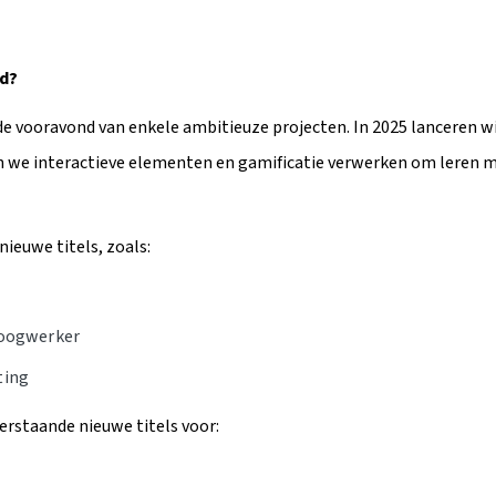
d?
 de vooravond van enkele ambitieuze projecten. In 2025 lanceren w
rin we interactieve elementen en gamificatie verwerken om leren m
ieuwe titels, zoals:
oogwerker
ting
rstaande nieuwe titels voor: