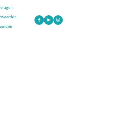
 vragen
orwaarden
aarden