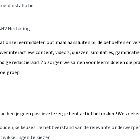
meldinstallatie
BHV Herhaling.
 dat onze leermiddelen optimaal aansluiten bij de behoeften en ve
er interactieve content, video’s, quizzen, simulaties, gamificati
dige redactieraad. Zo zorgen we samen voor leermiddelen die prak
doelgroep.
aad ben je geen passieve lezer; je bent actief betrokken! We zoeke
udelijke keuzes: Je hebt verstand van de relevante onderwerpe
ntwikkelingen te kiezen.