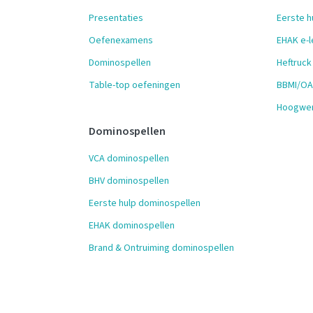
Presentaties
Eerste h
Oefenexamens
EHAK e-l
Dominospellen
Heftruck
Table-top oefeningen
BBMI/OAI
Hoogwer
Dominospellen
VCA dominospellen
BHV dominospellen
Eerste hulp dominospellen
EHAK dominospellen
Brand & Ontruiming dominospellen