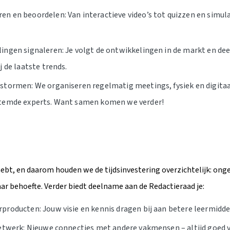
n en beoordelen: Van interactieve video’s tot quizzen en simula
ingen signaleren: Je volgt de ontwikkelingen in de markt en dee
j de laatste trends.
stormen: We organiseren regelmatig meetings, fysiek en digitaal,
stemde experts. Want samen komen we verder!
hebt, en daarom houden we de tijdsinvestering overzichtelijk: ong
ar behoefte. Verder biedt deelname aan de Redactieraad je:
producten: Jouw visie en kennis dragen bij aan betere leermidde
netwerk: Nieuwe connecties met andere vakmensen – altijd goed v