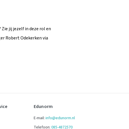
e jij jezelf in deze rol en
er Robert Odekerken via
vice
Edunorm
E-mail:
info@edunorm.nl
Telefoon:
085-4872570