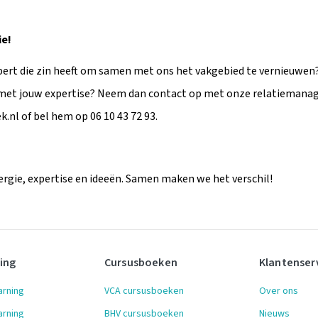
ie!
pert die zin heeft om samen met ons het vakgebied te vernieuwen? Zi
 met jouw expertise? Neem dan contact op met onze relatiemanag
.nl of bel hem op 06 10 43 72 93.
nergie, expertise en ideeën. Samen maken we het verschil!
ning
Cursusboeken
Klantenser
arning
VCA cursusboeken
Over ons
arning
BHV cursusboeken
Nieuws