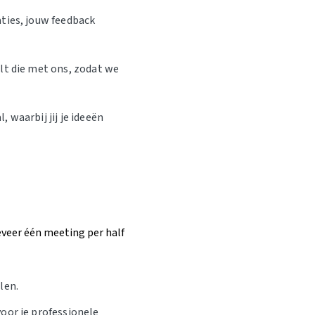
ties, jouw feedback
lt die met ons, zodat we
 waarbij jij je ideeën
eveer één meeting per half
len.
oor je professionele