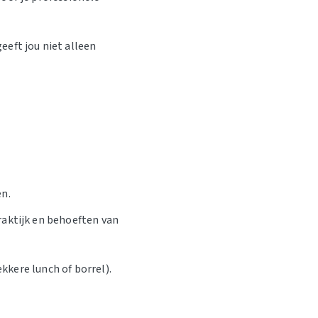
eft jou niet alleen
en.
raktijk en behoeften van
ekkere lunch of borrel).