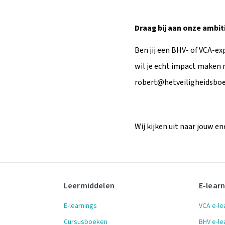
Draag bij aan onze ambit
Ben jij een BHV- of VCA-ex
wil je echt impact maken
robert@hetveiligheidsboek
Wij kijken uit naar jouw e
Leermiddelen
E-lear
E-learnings
VCA e-le
Cursusboeken
BHV e-le