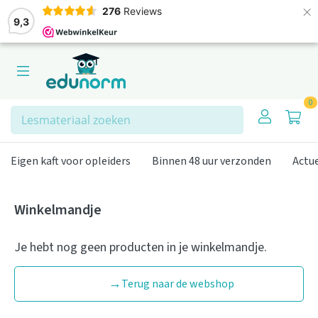
×
276
Reviews
9,3
0
Zoeken
Eigen kaft voor opleiders
Binnen 48 uur verzonden
Actu
Winkelmandje
Je hebt nog geen producten in je winkelmandje.
Terug naar de webshop