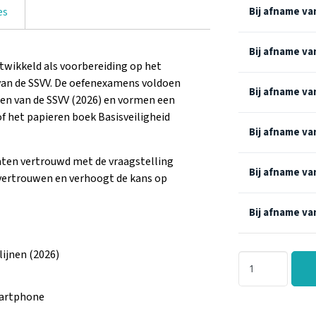
es
Bij afname van
Bij afname van
twikkeld als voorbereiding op het
 van de SSVV. De oefenexamens voldoen
Bij afname va
en van de SSVV (2026) en vormen een
of het papieren boek Basisveiligheid
Bij afname va
aten vertrouwd met de vraagstelling
Bij afname va
vertrouwen en verhoogt de kans op
Bij afname va
lijnen (2026)
martphone