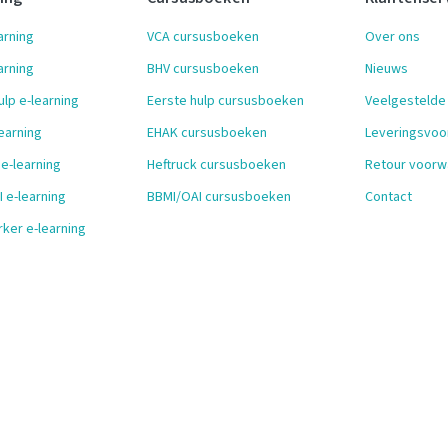
arning
VCA cursusboeken
Over ons
arning
BHV cursusboeken
Nieuws
ulp e-learning
Eerste hulp cursusboeken
Veelgestelde
earning
EHAK cursusboeken
Leveringsvo
 e-learning
Heftruck cursusboeken
Retour voorw
 e-learning
BBMI/OAI cursusboeken
Contact
ker e-learning