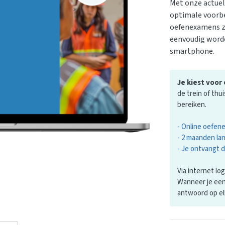
Met onze actuel
optimale voorbe
oefenexamens zi
eenvoudig worde
smartphone.
Je kiest voo
de trein of thu
bereiken.
- Online oefen
- 2 maanden la
- Je ontvangt 
Via internet lo
Wanneer je een
antwoord op el