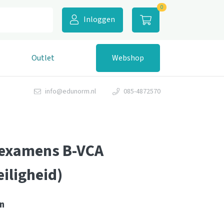
0
Inloggen
Outlet
Webshop
info@edunorm.nl
085-4872570
nexamens B-VCA
eiligheid)
n