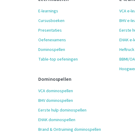
E-learnings
VCA e-le
Cursusboeken
BHV e-le
Presentaties
Eerste h
Oefenexamens
EHAK e-l
Dominospellen
Heftruck
Table-top oefeningen
BBMI/OAI
Hoogwer
Dominospellen
VCA dominospellen
BHV dominospellen
Eerste hulp dominospellen
EHAK dominospellen
Brand & Ontruiming dominospellen