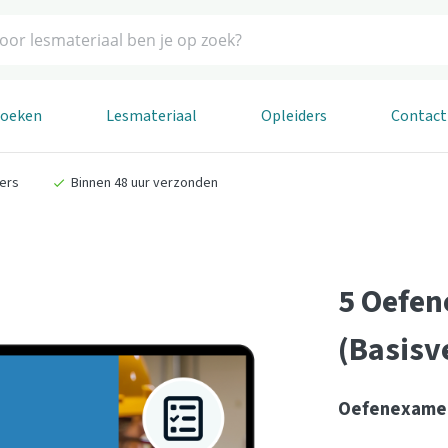
boeken
Lesmateriaal
Opleiders
Contact
ders
Binnen 48 uur verzonden
5 Oefe
(Basisv
Oefenexame