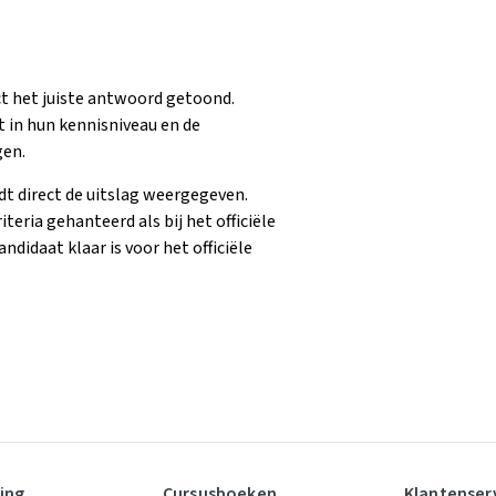
t het juiste antwoord getoond.
t in hun kennisniveau en de
gen.
t direct de uitslag weergegeven.
eria gehanteerd als bij het officiële
ndidaat klaar is voor het officiële
ning
Cursusboeken
Klantenser