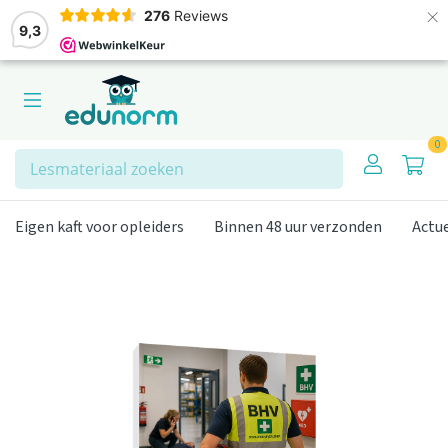
×
276
Reviews
9,3
0
Zoeken
Eigen kaft voor opleiders
Binnen 48 uur verzonden
Actu