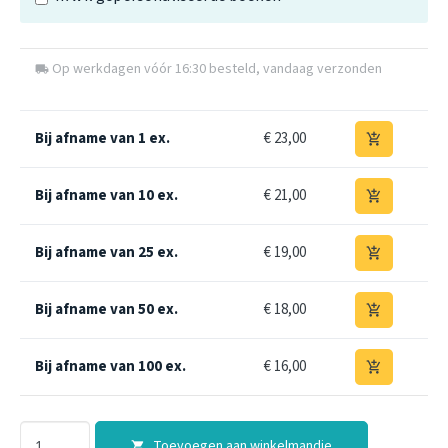
Op werkdagen vóór 16:30 besteld, vandaag verzonden
local_shipping
Bij afname van 1 ex.
€ 23,00
add_shopping_cart
Bij afname van 10 ex.
€ 21,00
add_shopping_cart
Bij afname van 25 ex.
€ 19,00
add_shopping_cart
Bij afname van 50 ex.
€ 18,00
add_shopping_cart
Bij afname van 100 ex.
€ 16,00
add_shopping_cart
Toevoegen aan winkelmandje
shopping_cart