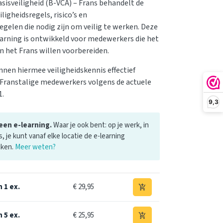
asisveiligheid (B-VCA) – Frans behandelt de
iligheidsregels, risico’s en
gelen die nodig zijn om veilig te werken. Deze
earning is ontwikkeld voor medewerkers die het
 het Frans willen voorbereiden.
nnen hiermee veiligheidskennis effectief
Franstalige medewerkers volgens de actuele
1.
9,3
 een e-learning.
Waar je ook bent: op je werk, in
s, je kunt vanaf elke locatie de e-learning
iken.
Meer weten?
 1 ex.
€ 29,95
add_shopping_cart
 5 ex.
€ 25,95
add_shopping_cart