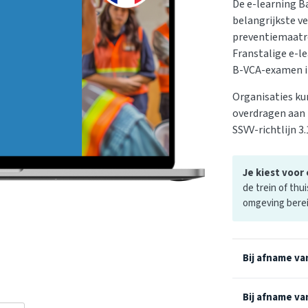
De e-learning B
belangrijkste ve
preventiemaatre
Franstalige e-l
B-VCA-examen in
Organisaties ku
overdragen aan 
SSVV-richtlijn 3.
Je kiest voor
de trein of thui
omgeving bere
Bij afname van
Bij afname van