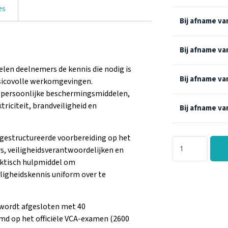
es
Bij afname va
Bij afname va
len deelnemers de kennis die nodig is
Bij afname va
isicovolle werkomgevingen.
 persoonlijke beschermingsmiddelen,
triciteit, brandveiligheid en
Bij afname va
 gestructureerde voorbereiding op het
s, veiligheidsverantwoordelijken en
aktisch hulpmiddel om
iligheidskennis uniform over te
 wordt afgesloten met 40
md op het officiële VCA-examen (2600