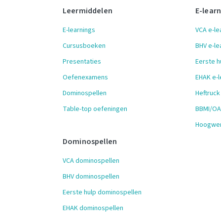
Leermiddelen
E-lear
E-learnings
VCA e-le
Cursusboeken
BHV e-le
Presentaties
Eerste h
Oefenexamens
EHAK e-l
Dominospellen
Heftruck
Table-top oefeningen
BBMI/OAI
Hoogwer
Dominospellen
VCA dominospellen
BHV dominospellen
Eerste hulp dominospellen
EHAK dominospellen