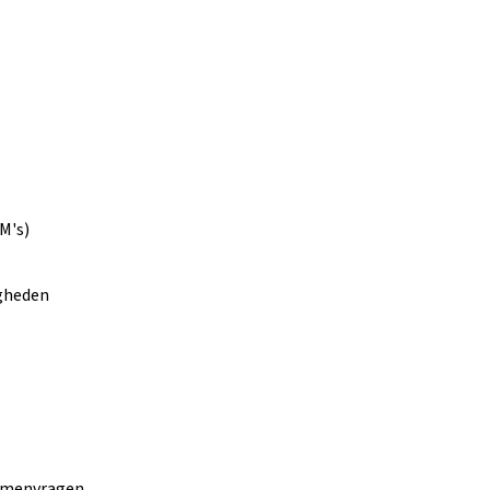
M's)
gheden
xamenvragen.