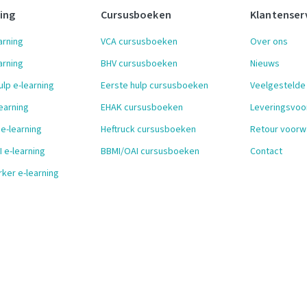
ning
Cursusboeken
Klantenser
arning
VCA cursusboeken
Over ons
arning
BHV cursusboeken
Nieuws
ulp e-learning
Eerste hulp cursusboeken
Veelgestelde
earning
EHAK cursusboeken
Leveringsvo
 e-learning
Heftruck cursusboeken
Retour voorw
 e-learning
BBMI/OAI cursusboeken
Contact
ker e-learning