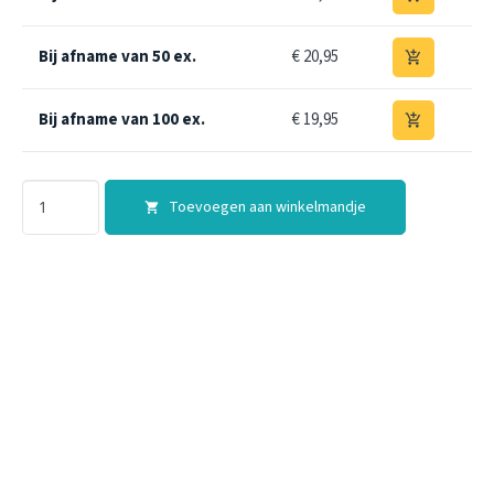
Bij afname van 50 ex.
€ 20,95
add_shopping_cart
Bij afname van 100 ex.
€ 19,95
add_shopping_cart
Toevoegen aan winkelmandje
shopping_cart