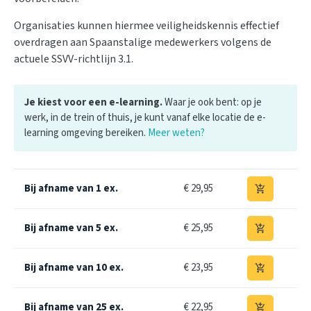
Organisaties kunnen hiermee veiligheidskennis effectief
overdragen aan Spaanstalige medewerkers volgens de
actuele SSVV-richtlijn 3.1.
Je kiest voor een e-learning.
Waar je ook bent: op je
werk, in de trein of thuis, je kunt vanaf elke locatie de e-
learning omgeving bereiken.
Meer weten?
Bij afname van 1 ex.
€ 29,95
add_shopping_cart
Bij afname van 5 ex.
€ 25,95
add_shopping_cart
Bij afname van 10 ex.
€ 23,95
add_shopping_cart
Bij afname van 25 ex.
€ 22,95
add_shopping_cart