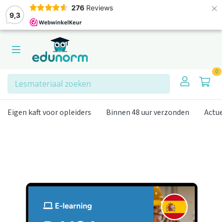
×
276
Reviews
9,3
0
Zoeken
Eigen kaft voor opleiders
Binnen 48 uur verzonden
Actu