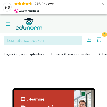
×
276
Reviews
9,3
0
Zoeken
Eigen kaft voor opleiders
Binnen 48 uur verzonden
Actu