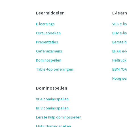
Leermiddelen
E-lear
E-learnings
VCA e-le
Cursusboeken
BHV e-le
Presentaties
Eerste h
Oefenexamens
EHAK e-l
Dominospellen
Heftruck
Table-top oefeningen
BBMI/OAI
Hoogwer
Dominospellen
VCA dominospellen
BHV dominospellen
Eerste hulp dominospellen
EHAK dominospellen