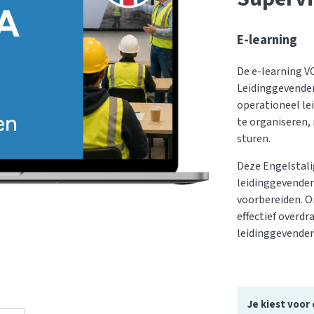
E-learning
De e-learning V
Leidinggevenden
operationeel le
te organiseren,
sturen.
Deze Engelstali
leidinggevenden
voorbereiden. O
effectief overdr
leidinggevenden 
Je kiest voor