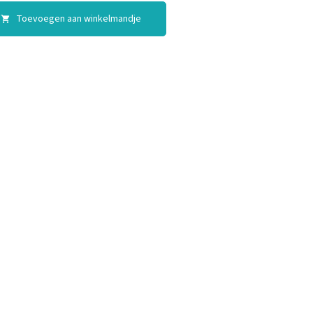
Toevoegen aan winkelmandje
shopping_cart