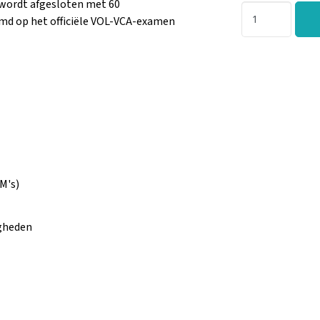
 wordt afgesloten met 60
emd op het officiële VOL-VCA-examen
M's)
gheden