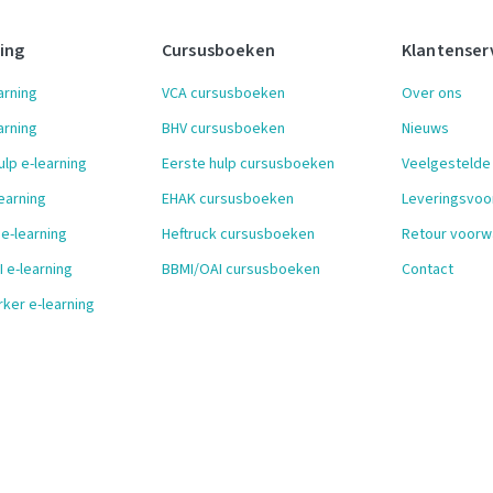
ning
Cursusboeken
Klantenser
arning
VCA cursusboeken
Over ons
arning
BHV cursusboeken
Nieuws
ulp e-learning
Eerste hulp cursusboeken
Veelgestelde
earning
EHAK cursusboeken
Leveringsvo
 e-learning
Heftruck cursusboeken
Retour voorw
 e-learning
BBMI/OAI cursusboeken
Contact
ker e-learning