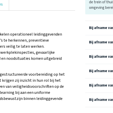
de trein of thui
es
omgeving bere
Bij afname van
kkelen operationeel leidinggevenden
o’s te herkennen, preventieve
Bij afname van
s veilig te laten werken.
werkplekinspecties, gevaarlijke
Bij afname va
d en noodsituaties komen uitgebreid
Bij afname va
 gestructureerde voorbereiding op het
ijgen zij inzicht in hun rol bij het
Bij afname va
en van veiligheidsvoorschriften op de
-learning bij aan een uniforme
eidsbewustzijn binnen leidinggevende
Bij afname va