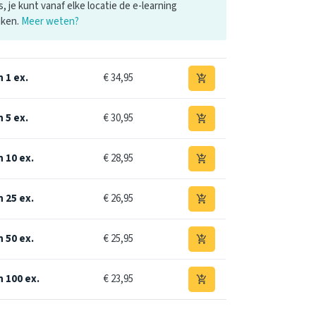
s, je kunt vanaf elke locatie de e-learning
iken.
Meer weten?
 1 ex.
€ 34,95
add_shopping_cart
 5 ex.
€ 30,95
add_shopping_cart
n 10 ex.
€ 28,95
add_shopping_cart
n 25 ex.
€ 26,95
add_shopping_cart
n 50 ex.
€ 25,95
add_shopping_cart
n 100 ex.
€ 23,95
add_shopping_cart