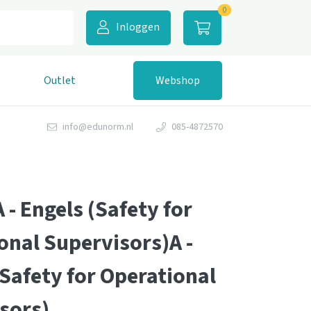
0
Inloggen
Outlet
Webshop
info@edunorm.nl
085-4872570
 - Engels (Safety for
onal Supervisors)A -
(Safety for Operational
sors)