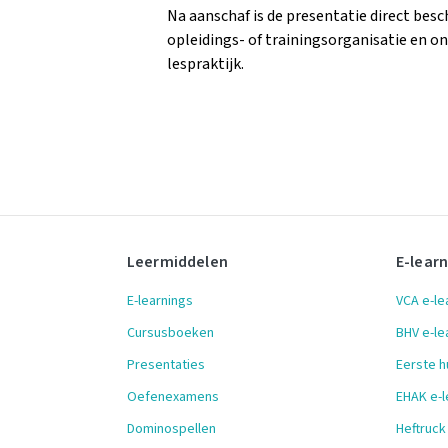
Na aanschaf is de presentatie direct bes
opleidings- of trainingsorganisatie en o
lespraktijk.
Leermiddelen
E-lear
E-learnings
VCA e-le
Cursusboeken
BHV e-le
Presentaties
Eerste h
Oefenexamens
EHAK e-l
Dominospellen
Heftruck