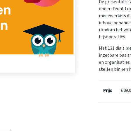
De presentatie V
ondersteunt tra
medewerkers die
inhoud behandel
rondom het voor
hijsoperaties.
Met 131 dia's bi
inzetbare basis
en organisaties 
stellen binnen
Prijs
€ 89,