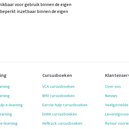
chikbaar voor gebruik binnen de eigen
nbeperkt inzetbaar binnen de eigen
ning
Cursusboeken
Klantenser
arning
VCA cursusboeken
Over ons
arning
BHV cursusboeken
Nieuws
ulp e-learning
Eerste hulp cursusboeken
Veelgestelde
earning
EHAK cursusboeken
Leveringsvo
 e-learning
Heftruck cursusboeken
Retour voorw