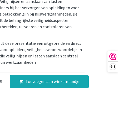
eilig hijsen en aanslaan van lasten
iners bij het verzorgen van opleidingen voor
 betrokken zijn bij hijswerkzaamheden. De
t de belangrijkste veiligheidsaspecten
bereiden, uitvoeren en controleren van
edt deze presentatie een uitgebreide en direct
 voor opleiders, veiligheidsverantwoordelijken
die veilig hijsen en lasten aanslaan centraal
 hun werkzaamheden.
9,3
00
Toevoegen aan winkelmandje
shopping_cart