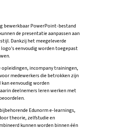
edig bewerkbaar PowerPoint-bestand
rs kunnen de presentatie aanpassen aan
stijl. Dankzij het meegeleverde
n logo's eenvoudig worden toegepast
uwen.
le opleidingen, incompany trainingen,
n voor medewerkers die betrokken zijn
d kan eenvoudig worden
aarin deelnemers leren werken met
 beoordelen.
e bijbehorende Edunorm e-learnings,
oor theorie, zelfstudie en
ecombineerd kunnen worden binnen één