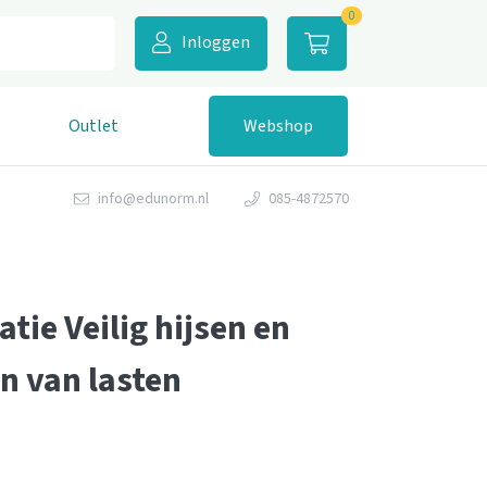
0
Inloggen
Outlet
Webshop
info@edunorm.nl
085-4872570
tie Veilig hijsen en
n van lasten