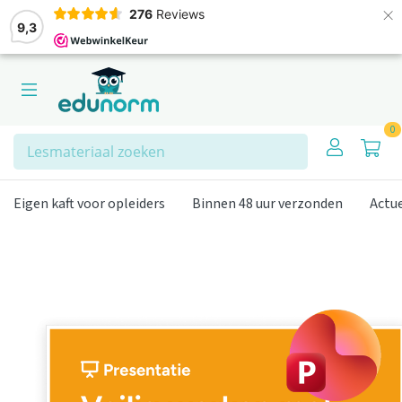
×
276
Reviews
9,3
0
Zoeken
Eigen kaft voor opleiders
Binnen 48 uur verzonden
Actu