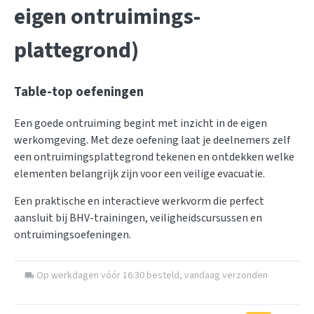
eigen ontruimings-
plattegrond)
Table-top oefeningen
Een goede ontruiming begint met inzicht in de eigen
werkomgeving. Met deze oefening laat je deelnemers zelf
een ontruimingsplattegrond tekenen en ontdekken welke
elementen belangrijk zijn voor een veilige evacuatie.
Een praktische en interactieve werkvorm die perfect
aansluit bij BHV-trainingen, veiligheidscursussen en
ontruimingsoefeningen.
Op werkdagen vóór 16:30 besteld, vandaag verzonden
local_shipping