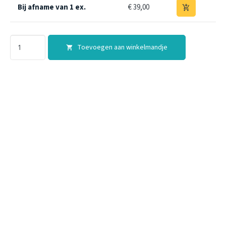
Bij afname van 1 ex.
€ 39,00
add_shopping_cart
Toevoegen aan winkelmandje
shopping_cart