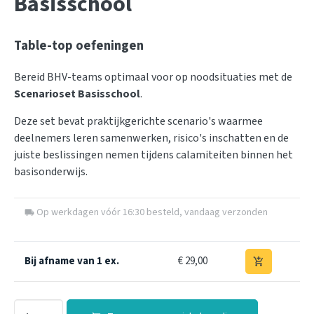
Basisschool
Table-top oefeningen
Bereid BHV-teams optimaal voor op noodsituaties met de
Scenarioset Basisschool
.
Deze set bevat praktijkgerichte scenario's waarmee
deelnemers leren samenwerken, risico's inschatten en de
juiste beslissingen nemen tijdens calamiteiten binnen het
basisonderwijs.
Op werkdagen vóór 16:30 besteld, vandaag verzonden
local_shipping
Bij afname van 1 ex.
€ 29,00
add_shopping_cart