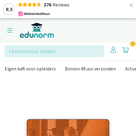
×
276
Reviews
9,3
0
Zoeken
Eigen kaft voor opleiders
Binnen 48 uur verzonden
Actu