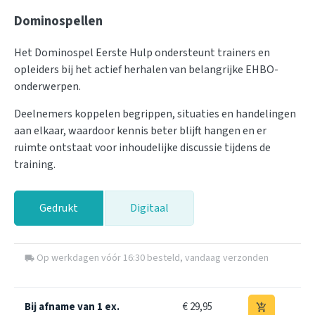
Dominospellen
Het Dominospel Eerste Hulp ondersteunt trainers en
opleiders bij het actief herhalen van belangrijke EHBO-
onderwerpen.
Deelnemers koppelen begrippen, situaties en handelingen
aan elkaar, waardoor kennis beter blijft hangen en er
ruimte ontstaat voor inhoudelijke discussie tijdens de
training.
Gedrukt
Digitaal
Op werkdagen vóór 16:30 besteld, vandaag verzonden
local_shipping
Bij afname van 1 ex.
€ 29,95
add_shopping_cart