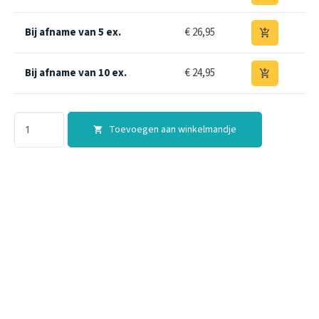
Bij afname van 5 ex.
€ 26,95
add_shopping_cart
Bij afname van 10 ex.
€ 24,95
add_shopping_cart
Toevoegen aan winkelmandje
shopping_cart