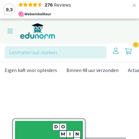
×
276
Reviews
9,3
0
Zoeken
Eigen kaft voor opleiders
Binnen 48 uur verzonden
Actu