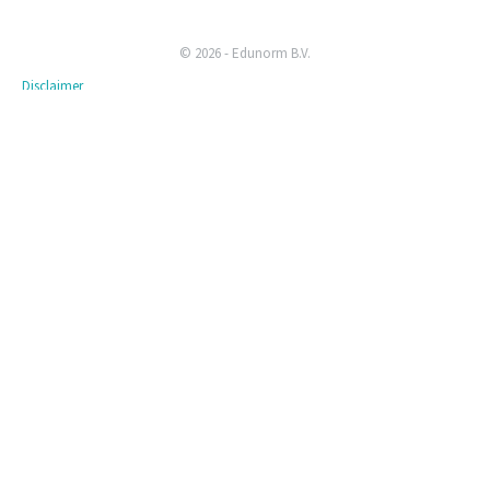
© 2026 - Edunorm B.V.
Disclaimer
Privacyverklaring