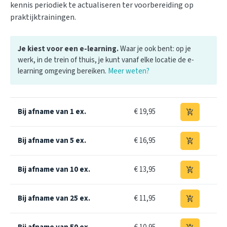
kennis periodiek te actualiseren ter voorbereiding op
praktijktrainingen.
Je kiest voor een e-learning.
Waar je ook bent: op je
werk, in de trein of thuis, je kunt vanaf elke locatie de e-
learning omgeving bereiken.
Meer weten?
Bij afname van 1 ex.
€ 19,95
add_shopping_cart
Bij afname van 5 ex.
€ 16,95
add_shopping_cart
Bij afname van 10 ex.
€ 13,95
add_shopping_cart
Bij afname van 25 ex.
€ 11,95
add_shopping_cart