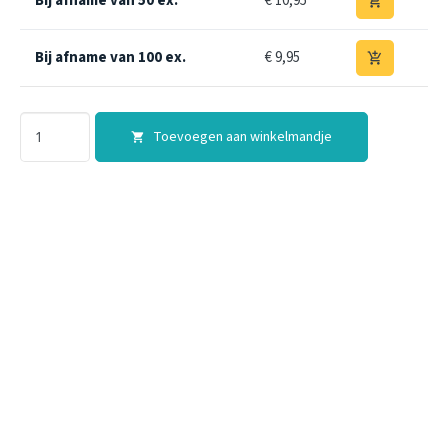
Bij afname van 50 ex.
€ 10,95
add_shopping_cart
Bij afname van 100 ex.
€ 9,95
add_shopping_cart
Toevoegen aan winkelmandje
shopping_cart