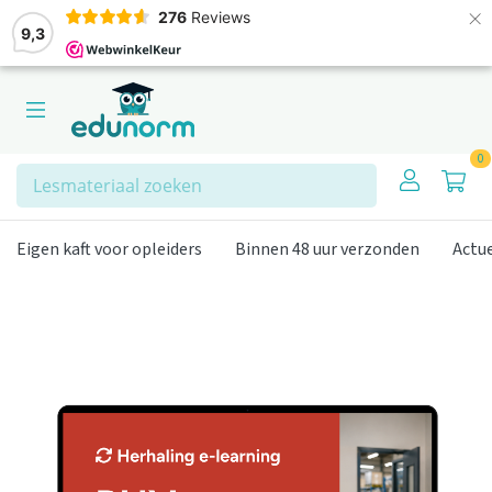
×
276
Reviews
9,3
0
Zoeken
Eigen kaft voor opleiders
Binnen 48 uur verzonden
Actu