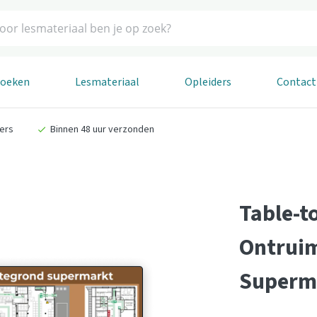
boeken
Lesmateriaal
Opleiders
Contact
ders
Binnen 48 uur verzonden
Table-t
Ontruim
Superm