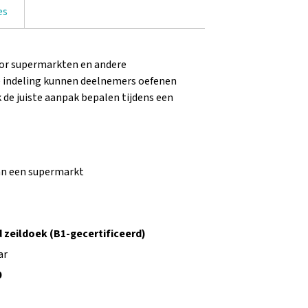
es
oor supermarkten en andere
e indeling kunnen deelnemers oefenen
 de juiste aanpak bepalen tijdens een
an een supermarkt
 zeildoek (B1-gecertificeerd)
ar
0