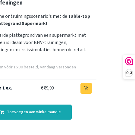
efeningen
che ontruimingsscenario's met de
Table-top
attegrond Supermarkt
.
eerde plattegrond van een supermarkt met
en is ideaal voor BHV-trainingen,
ingen en crisissimulaties binnen de retail.
 vóór 16:30 besteld, vandaag verzonden
9,3
 1 ex.
€ 89,00
add_shopping_cart
Toevoegen aan winkelmandje
shopping_cart