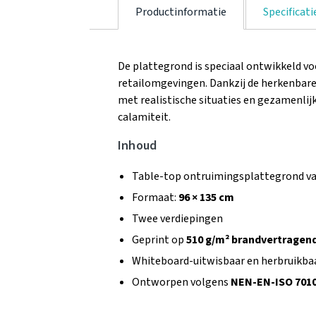
Productinformatie
Specificati
De plattegrond is speciaal ontwikkeld v
retailomgevingen. Dankzij de herkenbar
met realistische situaties en gezamenlijk
calamiteit.
Inhoud
Table-top ontruimingsplattegrond v
Formaat:
96 × 135 cm
Twee verdiepingen
Geprint op
510 g/m² brandvertragend
Whiteboard-uitwisbaar en herbruikba
Ontworpen volgens
NEN-EN-ISO 701