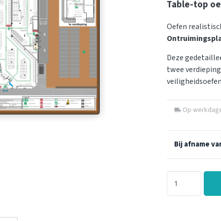
Table-top o
Oefen realistis
Ontruimingspl
Deze gedetaill
twee verdieping
veiligheidsoefen
Op werkdagen
local_shipping
Bij afname van