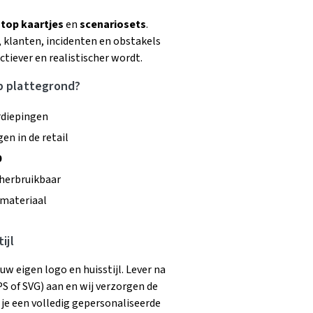
-top kaartjes
en
scenariosets
.
klanten, incidenten en obstakels
tiever en realistischer wordt.
p plattegrond?
rdiepingen
en in de retail
0
herbruikbaar
 materiaal
ijl
w eigen logo en huisstijl. Lever na
S of SVG) aan en wij verzorgen de
 je een volledig gepersonaliseerde