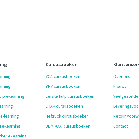
ning
Cursusboeken
Klantenser
arning
VCA cursusboeken
Over ons
arning
BHV cursusboeken
Nieuws
ulp e-learning
Eerste hulp cursusboeken
Veelgestelde
earning
EHAK cursusboeken
Leveringsvo
 e-learning
Heftruck cursusboeken
Retour voorw
 e-learning
BBMI/OAI cursusboeken
Contact
ker e-learning