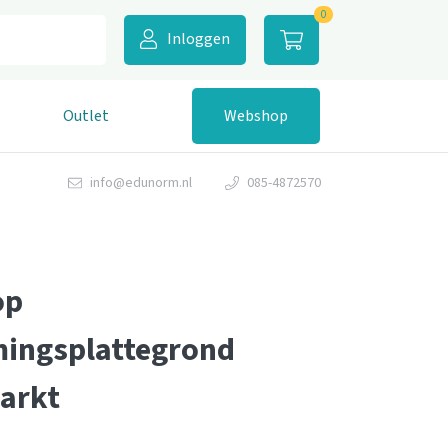
0
Inloggen
Outlet
Webshop
info@edunorm.nl
085-4872570
op
ingsplattegrond
arkt