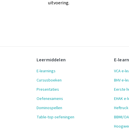
uitvoering.
Leermiddelen
E-lear
E-learnings
VCA e-le
Cursusboeken
BHV e-le
Presentaties
Eerste h
Oefenexamens
EHAK e-l
Dominospellen
Heftruck
Table-top oefeningen
BBMI/OAI
Hoogwer