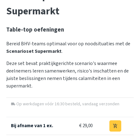
Supermarkt
Table-top oefeningen
Bereid BHV-teams optimaal voor op noodsituaties met de
Scenarioset Supermarkt
.
Deze set bevat praktijkgerichte scenario's waarmee
deelnemers leren samenwerken, risico's inschatten en de
juiste beslissingen nemen tijdens calamiteiten in een
supermarkt.
Op werkdagen vóór 16:30 besteld, vandaag verzonden
local_shipping
Bij afname van 1 ex.
€ 29,00
add_shopping_cart