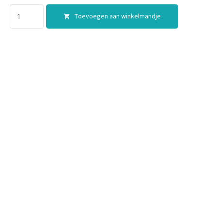
Toevoegen aan winkelmandje
shopping_cart