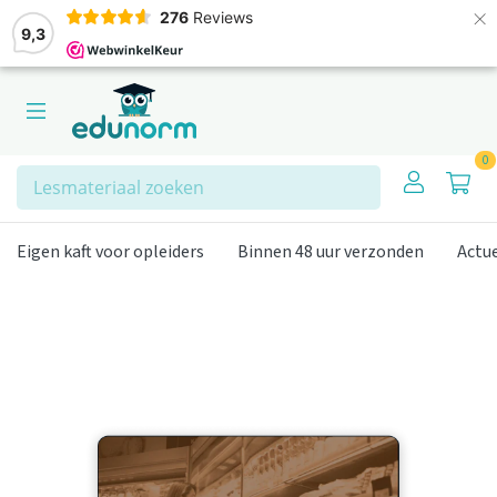
×
276
Reviews
9,3
0
Zoeken
Eigen kaft voor opleiders
Binnen 48 uur verzonden
Actu