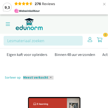
×
276
Reviews
9,3
0
Zoeken
Eigen kaft voor opleiders
Binnen 48 uur verzonden
Actu
Sorteer op