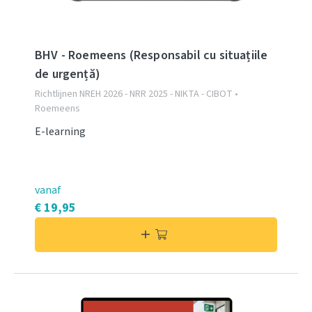
BHV - Roemeens (Responsabil cu situațiile
de urgență)
Richtlijnen NREH 2026 - NRR 2025 - NIKTA - CIBOT •
Roemeens
E-learning
vanaf
€ 19,95