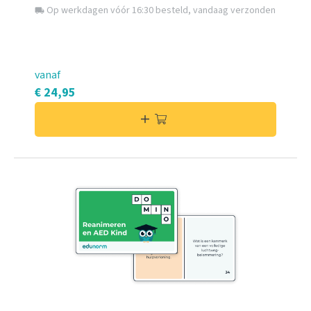
Op werkdagen vóór 16:30 besteld, vandaag verzonden
local_shipping
vanaf
€ 24,95