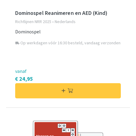
Dominospel Reanimeren en AED (Kind)
Richtlijnen NRR 2025 • Nederlands
Dominospel
Op werkdagen vóór 16:30 besteld, vandaag verzonden
local_shipping
vanaf
€ 24,95