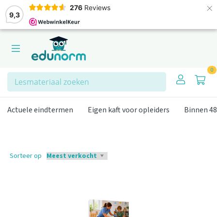
×
276
Reviews
9,3
0
Zoeken
Eigen kaft voor opleiders
Binnen 48 uur verzonden
Actu
Sorteer op