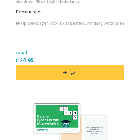
Richtlijnen NREH 2026 • Nederlands
Dominospel
Op werkdagen vóór 16:30 besteld, vandaag verzonden
local_shipping
vanaf
€ 24,95