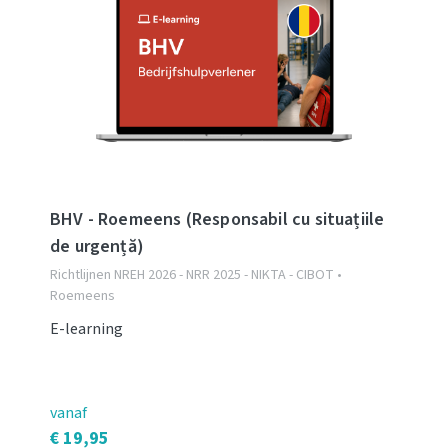
BHV - Roemeens (Responsabil cu situațiile
de urgență)
Richtlijnen NREH 2026 - NRR 2025 - NIKTA - CIBOT •
Roemeens
E-learning
vanaf
€ 19,95