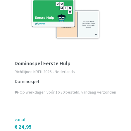
Dominospel Eerste Hulp
Richtlijnen NREH 2026 • Nederlands
Dominospel
Op werkdagen vóór 16:30 besteld, vandaag verzonden
local_shipping
vanaf
€ 24,95