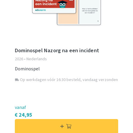
Dominospel Nazorg na een incident
2026 • Nederlands
Dominospel
Op werkdagen vóór 16:30 besteld, vandaag verzonden
local_shipping
vanaf
€ 24,95