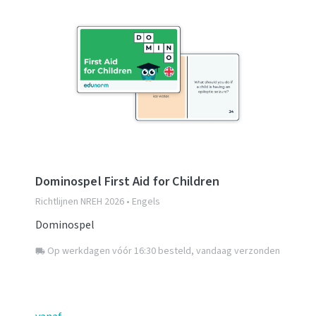
Dominospel First Aid for Children
Richtlijnen NREH 2026 • Engels
Dominospel
Op werkdagen vóór 16:30 besteld, vandaag verzonden
local_shipping